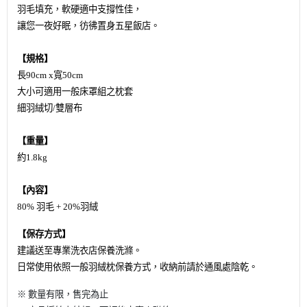
羽毛填充，軟硬適中支撐性佳，
讓您一夜好眠，彷彿置身五星飯店。
【規格】
長
90cm x
寬
50cm
大小可適用一般床罩組之枕套
細羽絨切
/
雙層布
【
重量
】
約
1.8kg
【
內容
】
80%
羽毛
+ 20%
羽絨
【
保存方式
】
建議送至專業洗衣店保養洗滌。
日常使用依照一般羽絨枕保養方式，收納前請於通風處陰乾。
※ 數量有限，售完為止