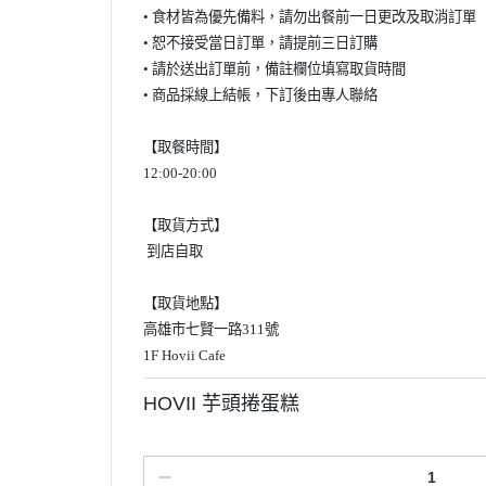
• 食材皆為優先備料，請勿出餐前一日更改及取消訂單
• 恕不接受當日訂單，請提前三日訂購
• 請於送出訂單前，備註欄位填寫取貨時間
• 商品採線上結帳，下訂後由專人聯絡
【
取餐時間
】
12:00-20:00
【取貨方式】
到店自取
【
取貨地點
】
高雄市七賢一路
311
號
1F Hovii Cafe
HOVII 芋頭捲蛋糕