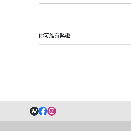
你可能有興趣
關於
全部商品
付款方式說明
現金積點
聯絡我們
訂單查詢
寄送方式說明
隱私權
部落格
訂單相關說明
售後服務說明