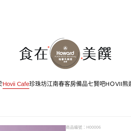
於
Hovii Cafe
珍珠坊
江南春
客房備品
七賢吧
HＯVII
商品編號：
H00006