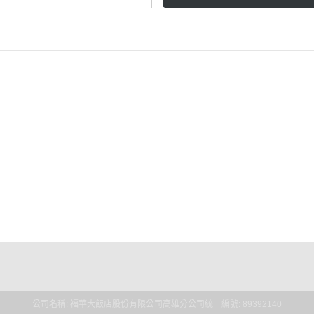
規則
條款
公司名稱: 福華大飯店股份有限公司高雄分公司
統一編號: 89392140