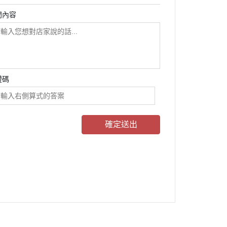
問內容
證碼
確定送出