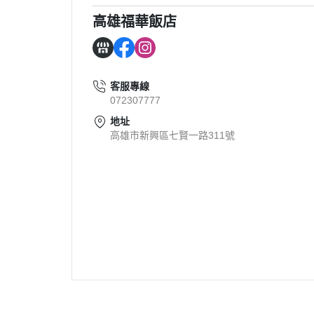
高雄福華飯店
客服專線
072307777
地址
高雄市新興區七賢一路311號