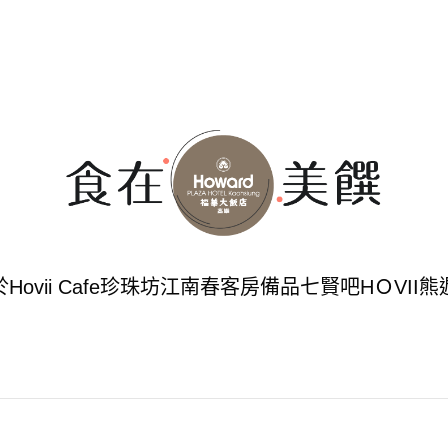
於
Hovii Cafe
珍珠坊
江南春
客房備品
七賢吧
HＯVII