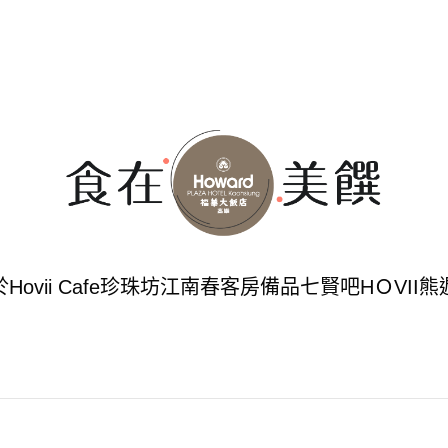
於
Hovii Cafe
珍珠坊
江南春
客房備品
七賢吧
HＯVII