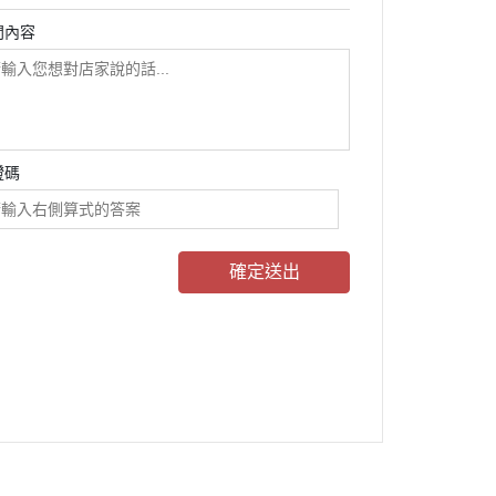
問內容
證碼
確定送出