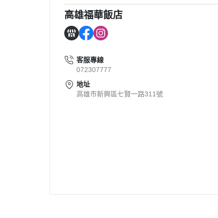
高雄福華飯店
客服專線
072307777
地址
高雄市新興區七賢一路311號